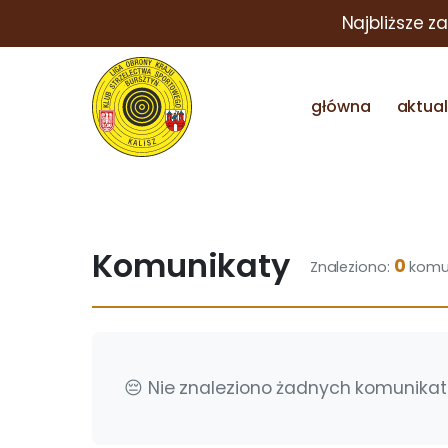
Najbliższe z
główna
aktua
Komunikaty
0
Znaleziono:
komu
😔 Nie znaleziono żadnych komunikat