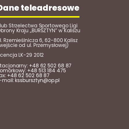
Dane teleadresowe
lub Strzelectwa Sportowego Ligi
brony Kraju „BURSZTYN” w Kaliszu
l. Rzemieślnicza 6, 62-800 Kalisz
wejście od ul. Przemysłowej)
icencja LK-29 2012
tacjonarny:
+48 62 502 68 87
omórkowy:
+48 513 184 475
ax:
+48 62 502 68 87
-mail:
kssbursztyn@op.pl