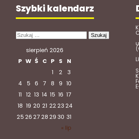
Szybki kalendarz
K
O
Szukaj:
u
(
sierpień 2026
L
P
W
Ś
C
P
S
N
S
1
2
3
K
F
4
5
6
7
8
9
10
E
11
12
13
14
15
16
17
18
19
20
21
22
23
24
25
26
27
28
29
30
31
« lip