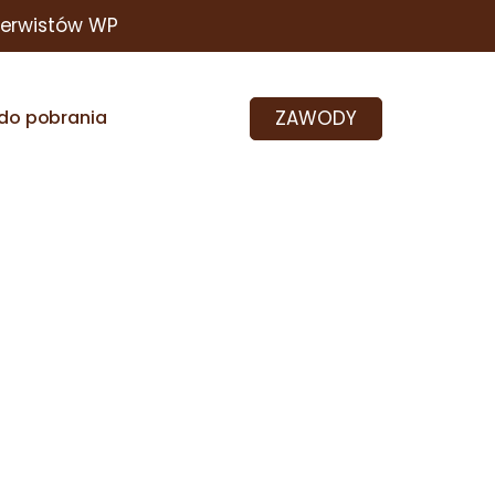
zerwistów WP
ZAWODY
do pobrania