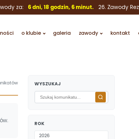
awody za:
6 dni, 18 godzin, 6 minut.
26. Zawody Re
lności
o klubie
galeria
zawody
kontakt
nikatów
WYSZUKAJ
ów.
ROK
2026