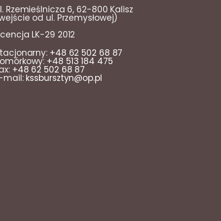
l. Rzemieślnicza 6, 62-800 Kalisz
wejście od ul. Przemysłowej)
icencja LK-29 2012
tacjonarny:
+48 62 502 68 87
omórkowy:
+48 513 184 475
ax:
+48 62 502 68 87
-mail:
kssbursztyn@op.pl