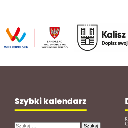
Szybki kalendarz
K
O
Szukaj: