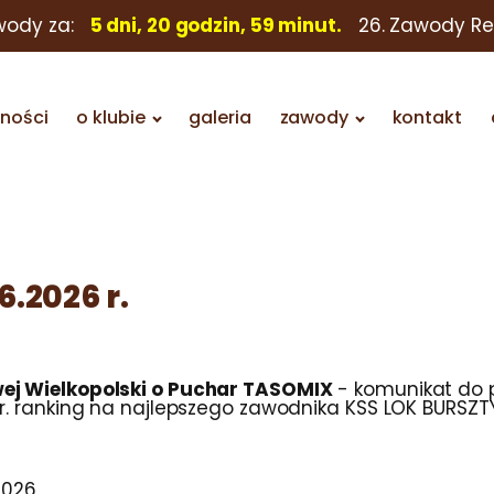
wody za:
5 dni, 20 godzin, 59 minut.
26. Zawody R
lności
o klubie
galeria
zawody
kontakt
.2026 r.
ej Wielkopolski o Puchar TASOMIX
- komunikat do 
 r. ranking na najlepszego zawodnika KSS LOK BURSZT
2026