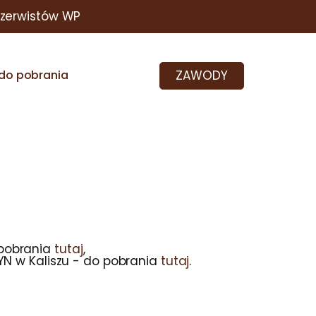
ezerwistów WP
ZAWODY
do pobrania
pobrania
tutaj
,
YN w Kaliszu - do pobrania
tutaj
.