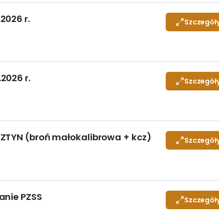
2026 r.
Szczegół
2026 r.
Szczegół
ZTYN (broń małokalibrowa + kcz)
Szczegół
anie PZSS
Szczegół