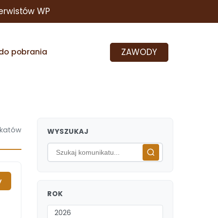
erwistów WP
ZAWODY
do pobrania
katów
WYSZUKAJ
y
ROK
2026