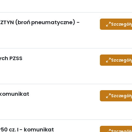
SZTYN (broń pneumatyczne) -
Szczegół
ych PZSS
Szczegół
- komunikat
Szczegół
P50 cz. I - komunikat
Szczegół