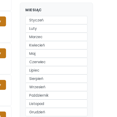
MIESIĄC
Styczeń
y
Luty
Marzec
Kwiecień
y
Maj
Czerwiec
Lipiec
Sierpień
y
Wrzesień
Październik
Listopad
Grudzień
y