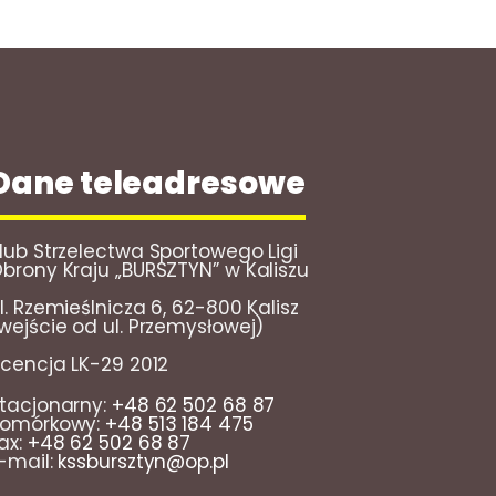
Dane teleadresowe
lub Strzelectwa Sportowego Ligi
brony Kraju „BURSZTYN” w Kaliszu
l. Rzemieślnicza 6, 62-800 Kalisz
wejście od ul. Przemysłowej)
icencja LK-29 2012
tacjonarny:
+48 62 502 68 87
omórkowy:
+48 513 184 475
ax:
+48 62 502 68 87
-mail:
kssbursztyn@op.pl