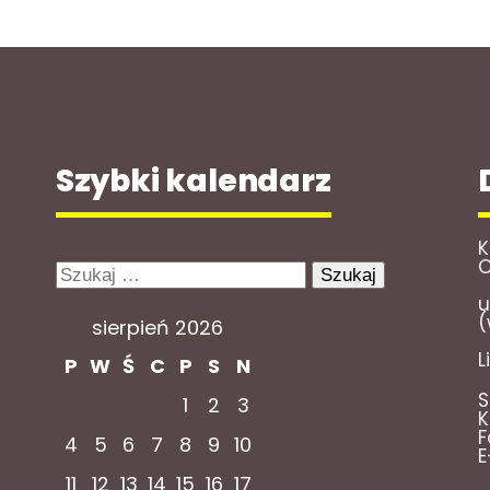
Szybki kalendarz
K
O
Szukaj:
u
(
sierpień 2026
L
P
W
Ś
C
P
S
N
S
1
2
3
K
F
4
5
6
7
8
9
10
E
11
12
13
14
15
16
17