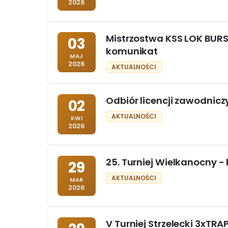
2026
Mistrzostwa KSS LOK BUR
03
komunikat
MAJ
2026
AKTUALNOŚCI
Odbiór licencji zawodnicz
02
AKTUALNOŚCI
KWI
2026
25. Turniej Wielkanocny 
29
AKTUALNOŚCI
MAR
2026
V Turniej Strzelecki 3xTRA