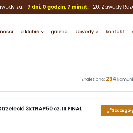
zawody za:
7 dni, 0 godzin, 7 minut.
26. Zawody Rez
lności
o klubie
galeria
zawody
kontakt
234
Znaleziono:
komuni
trzelecki 3xTRAP50 cz. III FINAŁ
Szczegół