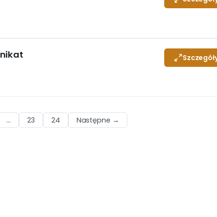
nikat
Szczegół
…
23
24
Następne →