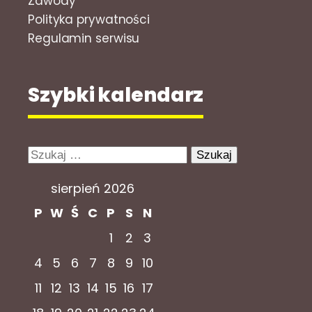
Zawody
Polityka prywatności
Regulamin serwisu
Szybki kalendarz
Szukaj:
sierpień 2026
P
W
Ś
C
P
S
N
1
2
3
4
5
6
7
8
9
10
11
12
13
14
15
16
17