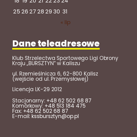
18
19
20
21
22
23
24
25
26
27
28
29
30
31
« lip
Dane teleadresowe
Klub Strzelectwa Sportowego Ligi Obrony
Kraju „BURSZTYN” w Kaliszu
ul. Rzemieślnicza 6, 62-800 Kalisz
(wejście od ul. Przemysłowej)
Licencja LK-29 2012
Stacjonarny:
+48 62 502 68 87
Komórkowy:
+48 513 184 475
Fax:
+48 62 502 68 87
E-mail:
kssbursztyn@op.pl