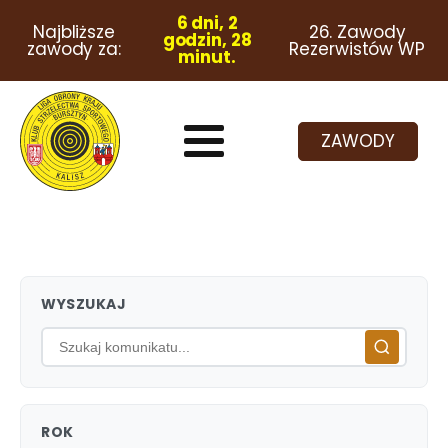
6 dni, 2
Najbliższe
26. Zawody
godzin, 28
zawody za:
Rezerwistów WP
minut.
ZAWODY
WYSZUKAJ
ROK