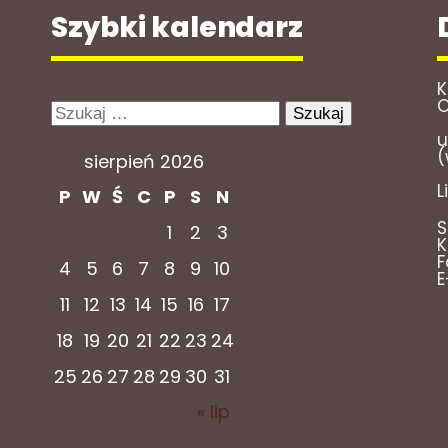
Szybki kalendarz
K
O
Szukaj:
u
(
sierpień 2026
L
P
W
Ś
C
P
S
N
S
1
2
3
K
F
4
5
6
7
8
9
10
E
11
12
13
14
15
16
17
18
19
20
21
22
23
24
25
26
27
28
29
30
31
« lip