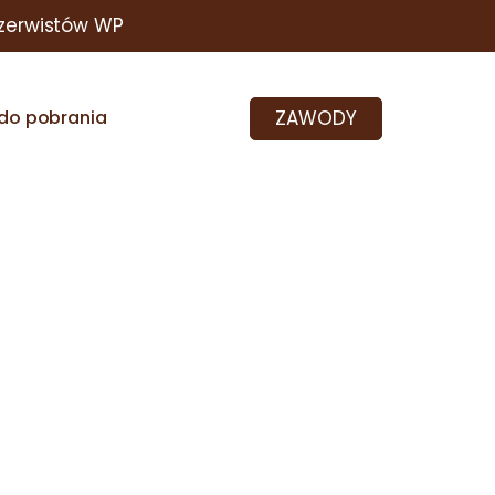
zerwistów WP
ZAWODY
do pobrania