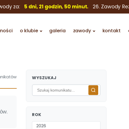
awody za:
5 dni, 21 godzin, 50 minut.
26. Zawody Re
lności
o klubie
galeria
zawody
kontakt
nikatów
WYSZUKAJ
ów.
ROK
2026