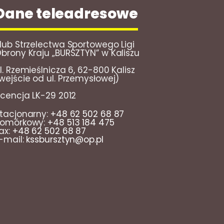
Dane teleadresowe
lub Strzelectwa Sportowego Ligi
brony Kraju „BURSZTYN” w Kaliszu
l. Rzemieślnicza 6, 62-800 Kalisz
wejście od ul. Przemysłowej)
icencja LK-29 2012
tacjonarny:
+48 62 502 68 87
omórkowy:
+48 513 184 475
ax:
+48 62 502 68 87
-mail:
kssbursztyn@op.pl