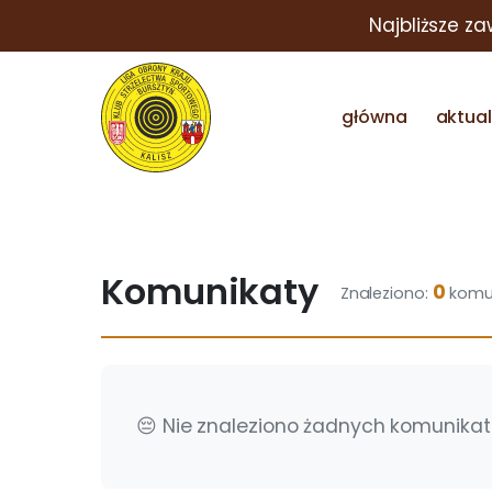
Najbliższe z
główna
aktua
Komunikaty
0
Znaleziono:
komu
😔 Nie znaleziono żadnych komunikat