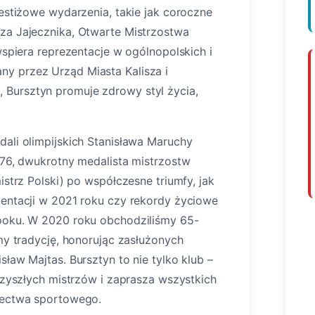
restiżowe wydarzenia, takie jak coroczne
za Jajecznika, Otwarte Mistrzostwa
wspiera reprezentacje w ogólnopolskich i
y przez Urząd Miasta Kalisza i
Bursztyn promuje zdrowy styl życia,
ali olimpijskich Stanisława Maruchy
976, dwukrotny medalista mistrzostw
istrz Polski) po współczesne triumfy, jak
zentacji w 2021 roku czy rekordy życiowe
ooku. W 2020 roku obchodziliśmy 65-
my tradycję, honorując zasłużonych
ław Majtas. Bursztyn to nie tylko klub –
przyszłych mistrzów i zaprasza wszystkich
lectwa sportowego.