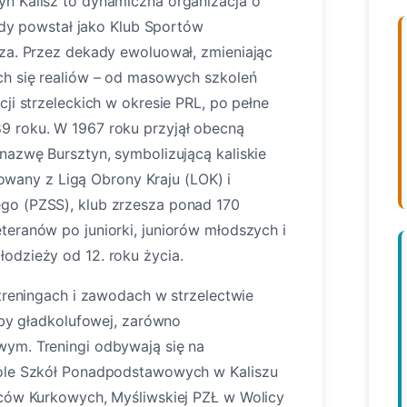
n Kalisz to dynamiczna organizacja o
iedy powstał jako Klub Sportów
rza. Przez dekady ewoluował, zmieniając
ch się realiów – od masowych szkoleń
ji strzeleckich w okresie PRL, po pełne
9 roku. W 1967 roku przyjął obecną
nazwę Bursztyn, symbolizującą kaliskie
liowany z Ligą Obrony Kraju (LOK) i
go (PZSS), klub zrzesza ponad 170
teranów po juniorki, juniorów młodszych i
odzieży od 12. roku życia.
 treningach i zawodach w strzelectwie
lby gładkolufowej, zarówno
ym. Treningi odbywają się na
pole Szkół Ponadpodstawowych w Kaliszu
lców Kurkowych, Myśliwskiej PZŁ w Wolicy