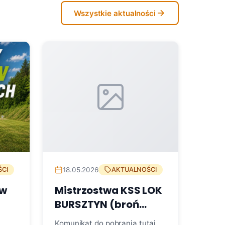
Wszystkie aktualności
18.05.2026
CI
AKTUALNOŚCI
ów
Mistrzostwa KSS LOK
BURSZTYN (broń
małokalibrowa +
Komunikat do pobrania tutaj.