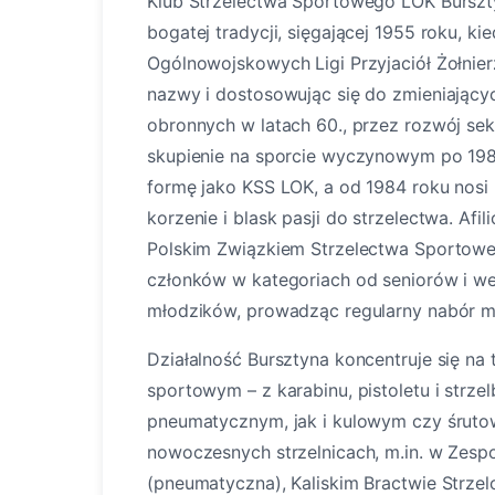
Klub Strzelectwa Sportowego LOK Burszty
bogatej tradycji, sięgającej 1955 roku, k
Ogólnowojskowych Ligi Przyjaciół Żołnie
nazwy i dostosowując się do zmieniający
obronnych w latach 60., przez rozwój sekc
skupienie na sporcie wyczynowym po 198
formę jako KSS LOK, a od 1984 roku nosi 
korzenie i blask pasji do strzelectwa. Afi
Polskim Związkiem Strzelectwa Sportowe
członków w kategoriach od seniorów i we
młodzików, prowadząc regularny nabór mł
Działalność Bursztyna koncentruje się na
sportowym – z karabinu, pistoletu i strze
pneumatycznym, jak i kulowym czy śrutow
nowoczesnych strzelnicach, m.in. w Zes
(pneumatyczna), Kaliskim Bractwie Strze