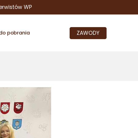
erwistów WP
ZAWODY
do pobrania