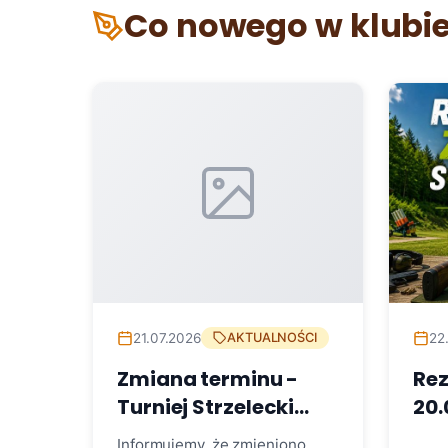
Co nowego w klubi
21.07.2026
22
AKTUALNOŚCI
Zmiana terminu -
Re
Turniej Strzelecki
20.
3xTRAP50 cz. III FINAŁ
Informujemy, że zmieniono