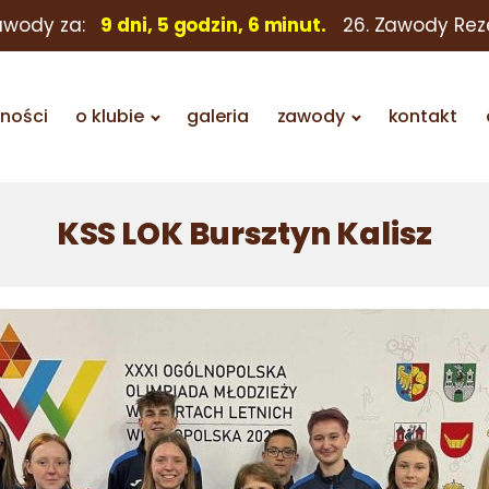
awody za:
9 dni, 5 godzin, 6 minut.
26. Zawody Rez
lności
o klubie
galeria
zawody
kontakt
KSS LOK Bursztyn Kalisz