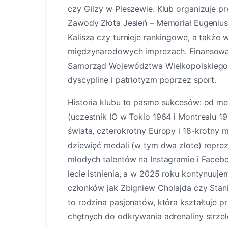
czy Gilzy w Pleszewie. Klub organizuje p
Zawody Złota Jesień – Memoriał Eugenius
Kalisza czy turnieje rankingowe, a także 
międzynarodowych imprezach. Finansowan
Samorząd Województwa Wielkopolskiego, 
dyscyplinę i patriotyzm poprzez sport.
Historia klubu to pasmo sukcesów: od med
(uczestnik IO w Tokio 1964 i Montrealu 1
świata, czterokrotny Europy i 18-krotny m
dziewięć medali (w tym dwa złote) repre
młodych talentów na Instagramie i Faceb
lecie istnienia, a w 2025 roku kontynuuje
członków jak Zbigniew Cholajda czy Stanis
to rodzina pasjonatów, która kształtuje 
chętnych do odkrywania adrenaliny strze