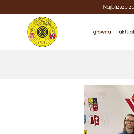
Najbliższe z
główna
aktua