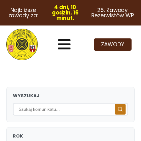
4 dni, 10
Najbliższe
26. Zawody
godzin, 16
zawody za:
Rezerwistów WP
minut.
ZAWODY
WYSZUKAJ
ROK