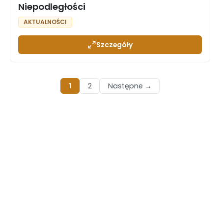
Niepodległości
AKTUALNOŚCI
Szczegóły
1
2
Następne →