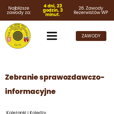
4 dni, 23
Najbliższe
26. Zawody
godzin, 3
zawody za:
Rezerwistów WP
minut.
ZAWODY
Zebranie sprawozdawczo-
informacyjne
Koleżanki i Koledzy,