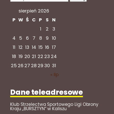
sierpień 2026
P
W
Ś
C
P
S
N
1
2
3
4
5
6
7
8
9
10
11
12
13
14
15
16
17
18
19
20
21
22
23
24
25
26
27
28
29
30
31
« lip
Dane teleadresowe
Klub Strzelectwa Sportowego Ligi Obrony
Kraju „BURSZTYN” w Kaliszu