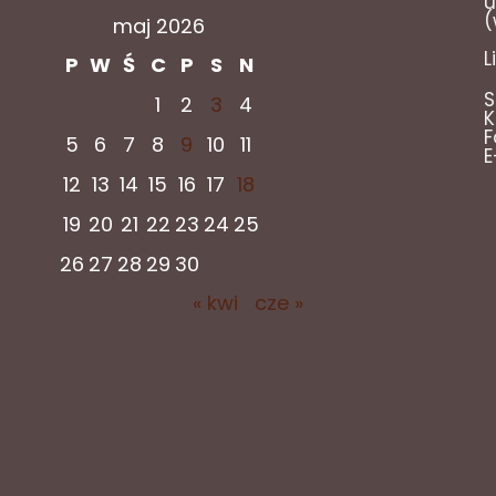
u
(
maj 2026
L
P
W
Ś
C
P
S
N
S
1
2
3
4
K
F
5
6
7
8
9
10
11
E
12
13
14
15
16
17
18
19
20
21
22
23
24
25
26
27
28
29
30
« kwi
cze »