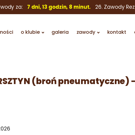
awody za:
7 dni, 13 godzin, 8 minut.
26. Zawody Re
lności
o klubie
galeria
zawody
kontakt
URSZTYN (broń pneumatyczne) 
2026