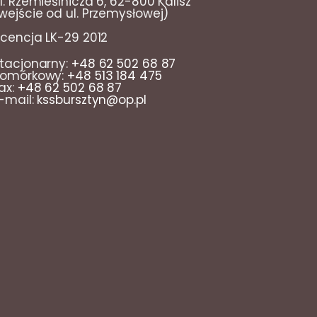
l. Rzemieślnicza 6, 62-800 Kalisz
wejście od ul. Przemysłowej)
icencja LK-29 2012
tacjonarny:
+48 62 502 68 87
omórkowy:
+48 513 184 475
ax:
+48 62 502 68 87
-mail:
kssbursztyn@op.pl