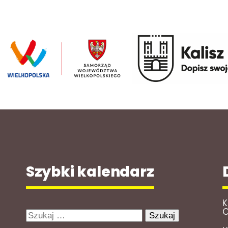
Szybki kalendarz
K
O
Szukaj: