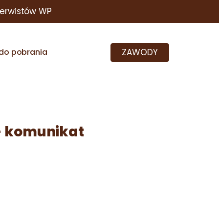
zerwistów WP
ZAWODY
do pobrania
- komunikat