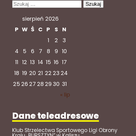
Szukaj:
sierpień 2026
P
W
Ś
C
P
S
N
1
2
3
4
5
6
7
8
9
10
11
12
13
14
15
16
17
18
19
20
21
22
23
24
25
26
27
28
29
30
31
« lip
Dane teleadresowe
Klub Strzelectwa Sportowego Ligi Obrony
Kraju „BURSZTYN” w Kaliszu