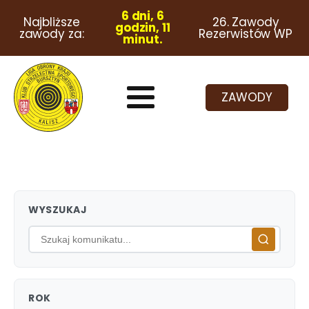
6 dni, 6
Najbliższe
26. Zawody
godzin, 11
zawody za:
Rezerwistów WP
minut.
ZAWODY
WYSZUKAJ
ROK