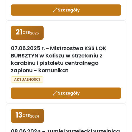
Szczegóły
21
CZE
2025
07.06.2025 r. - Mistrzostwa KSS LOK
BURSZTYN w Kaliszu w strzelaniu z
karabinu i pistoletu centralnego
zapłonu - komunikat
AKTUALNOŚCI
Szczegóły
13
CZE
2024
08.06.2024 - Turniej Strzelecki Strzelnica