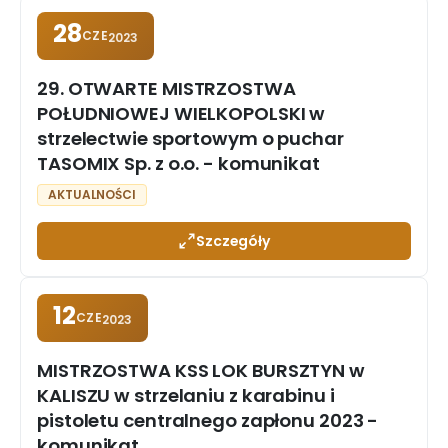
28
CZE
2023
29. OTWARTE MISTRZOSTWA
POŁUDNIOWEJ WIELKOPOLSKI w
strzelectwie sportowym o puchar
TASOMIX Sp. z o.o. - komunikat
AKTUALNOŚCI
Szczegóły
12
CZE
2023
MISTRZOSTWA KSS LOK BURSZTYN w
KALISZU w strzelaniu z karabinu i
pistoletu centralnego zapłonu 2023 -
komunikat