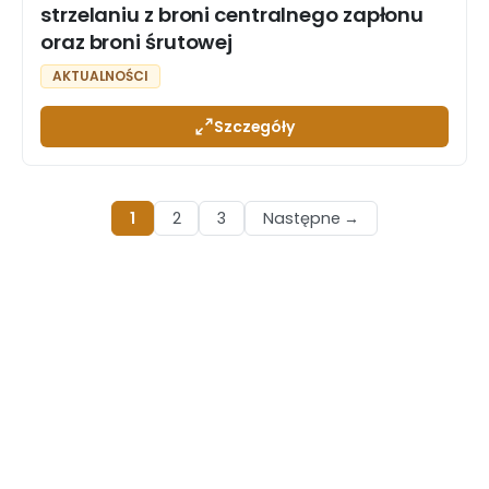
strzelaniu z broni centralnego zapłonu
oraz broni śrutowej
AKTUALNOŚCI
Szczegóły
1
2
3
Następne →