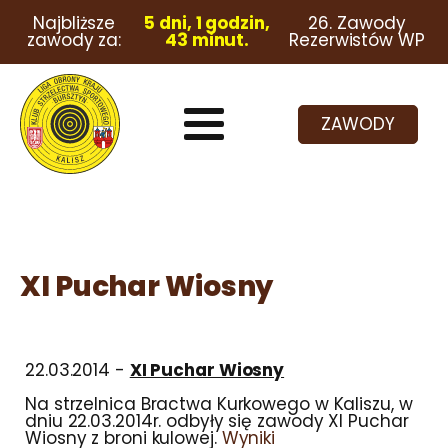
Najbliższe
5 dni, 1 godzin,
26. Zawody
zawody za:
43 minut.
Rezerwistów WP
ZAWODY
XI Puchar Wiosny
22.03.2014 -
XI Puchar Wiosny
Na strzelnica Bractwa Kurkowego w Kaliszu, w
dniu 22.03.2014r. odbyły się zawody XI Puchar
Wiosny z broni kulowej.
Wyniki