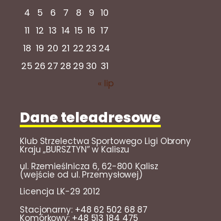
4
5
6
7
8
9
10
11
12
13
14
15
16
17
18
19
20
21
22
23
24
25
26
27
28
29
30
31
« lip
Dane teleadresowe
Klub Strzelectwa Sportowego Ligi Obrony
Kraju „BURSZTYN” w Kaliszu
ul. Rzemieślnicza 6, 62-800 Kalisz
(wejście od ul. Przemysłowej)
Licencja LK-29 2012
Stacjonarny:
+48 62 502 68 87
Komórkowy:
+48 513 184 475