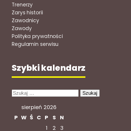
Trenerzy
Zarys historii
Zawodnicy
Zawody
Polityka prywatności
Regulamin serwisu
Szybki kalendarz
Szukaj:
sierpień 2026
P
W
Ś
C
P
S
N
1
2
3