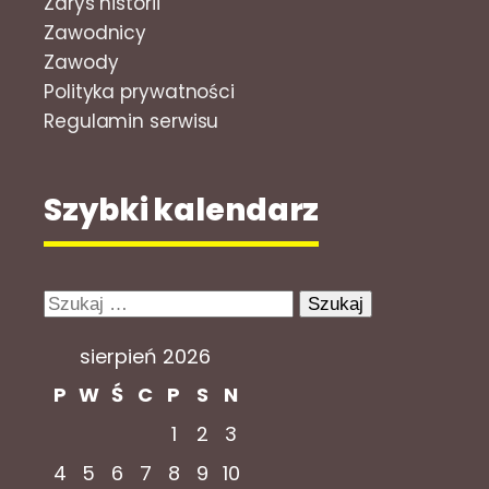
Zarys historii
Zawodnicy
Zawody
Polityka prywatności
Regulamin serwisu
Szybki kalendarz
Szukaj:
sierpień 2026
P
W
Ś
C
P
S
N
1
2
3
4
5
6
7
8
9
10