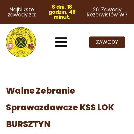
8 dni, 18
Najbliższe
26. Zawody
godzin, 48
zawody za:
Rezerwistów WP
minut.
ZAWODY
Walne Zebranie
Sprawozdawcze KSS LOK
BURSZTYN