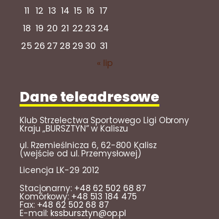
11
12
13
14
15
16
17
18
19
20
21
22
23
24
25
26
27
28
29
30
31
« lip
Dane teleadresowe
Klub Strzelectwa Sportowego Ligi Obrony
Kraju „BURSZTYN” w Kaliszu
ul. Rzemieślnicza 6, 62-800 Kalisz
(wejście od ul. Przemysłowej)
Licencja LK-29 2012
Stacjonarny:
+48 62 502 68 87
Komórkowy:
+48 513 184 475
Fax:
+48 62 502 68 87
E-mail:
kssbursztyn@op.pl