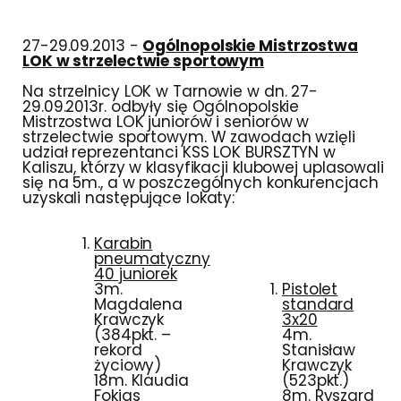
27-29.09.2013 -
Ogólnopolskie Mistrzostwa
LOK w strzelectwie sportowym
Na strzelnicy LOK w Tarnowie w dn. 27-
29.09.2013r. odbyły się Ogólnopolskie
Mistrzostwa LOK juniorów i seniorów w
strzelectwie sportowym. W zawodach wzięli
udział reprezentanci KSS LOK BURSZTYN w
Kaliszu, którzy w klasyfikacji klubowej uplasowali
się na 5m., a w poszczególnych konkurencjach
uzyskali następujące lokaty:
Karabin
pneumatyczny
40 juniorek
3m.
Pistolet
Magdalena
standard
Krawczyk
3x20
(384pkt. –
4m.
rekord
Stanisław
życiowy)
Krawczyk
18m. Klaudia
(523pkt.)
Fokias
8m. Ryszard