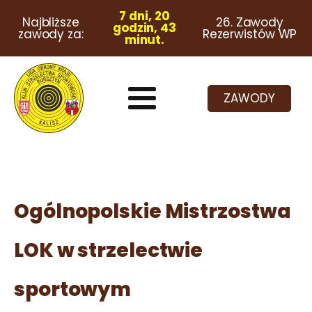
7 dni, 20
Najbliższe
26. Zawody
godzin, 43
zawody za:
Rezerwistów WP
minut.
ZAWODY
Ogólnopolskie Mistrzostwa
LOK w strzelectwie
sportowym