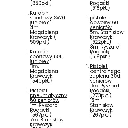
(350pkt.)
Rogacki
(518pkt.)
Karabin
sportowy 3x20
pistolet
juniorek
dowolny 60
4m.
seniorów
Magdalena
5m. Stanisław
Krawczyk (
Krawczyk
509pkt.)
(522pkt.)
8m. Ryszard
Karabin
Rogacki
sportowy 60l.
(518pkt.)
juniorek
11m.
Pistolet
Magdalena
centralnego
Krawczyk
zapłonu 30d.
(549pkt.)
seniorów
11m. Ryszard
Pistolet
Rogacki
pneumatyczny
(273pkt.)
60 seniorów
15m.
1m. Ryszard
Stanisław
Rogacki
Krawczyk
(567pkt.)
(267pkt.)
7m. Stanisław
Krawczyk