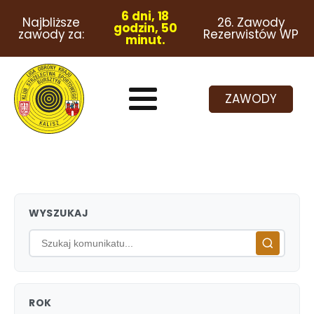
6 dni, 18
Najbliższe
26. Zawody
godzin, 50
zawody za:
Rezerwistów WP
minut.
ZAWODY
WYSZUKAJ
ROK