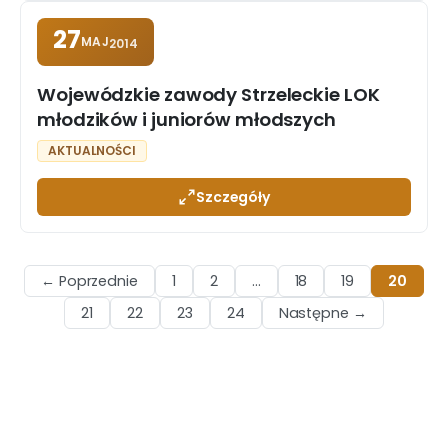
27
MAJ
2014
Wojewódzkie zawody Strzeleckie LOK
młodzików i juniorów młodszych
AKTUALNOŚCI
Szczegóły
← Poprzednie
1
2
…
18
19
20
21
22
23
24
Następne →