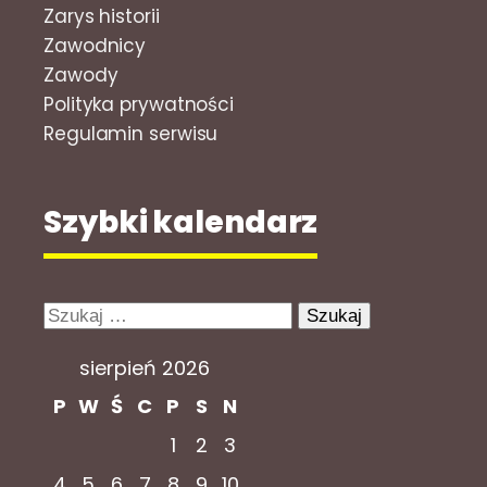
Zarys historii
Zawodnicy
Zawody
Polityka prywatności
Regulamin serwisu
Szybki kalendarz
Szukaj:
sierpień 2026
P
W
Ś
C
P
S
N
1
2
3
4
5
6
7
8
9
10