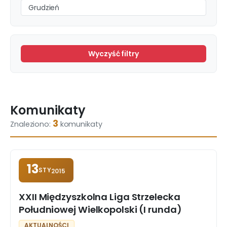
Grudzień
Wyczyść filtry
Komunikaty
3
Znaleziono:
komunikaty
13
STY
2015
XXII Międzyszkolna Liga Strzelecka
Południowej Wielkopolski (I runda)
AKTUALNOŚCI