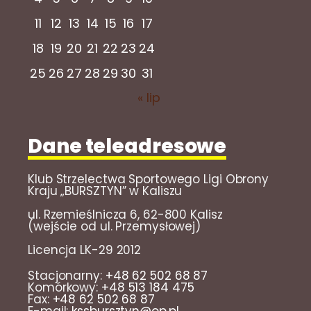
11
12
13
14
15
16
17
18
19
20
21
22
23
24
25
26
27
28
29
30
31
« lip
Dane teleadresowe
Klub Strzelectwa Sportowego Ligi Obrony
Kraju „BURSZTYN” w Kaliszu
ul. Rzemieślnicza 6, 62-800 Kalisz
(wejście od ul. Przemysłowej)
Licencja LK-29 2012
Stacjonarny:
+48 62 502 68 87
Komórkowy:
+48 513 184 475
Fax:
+48 62 502 68 87