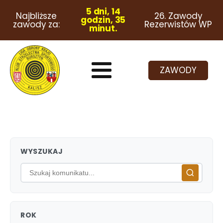
5 dni, 14
Najbliższe
26. Zawody
godzin, 35
zawody za:
Rezerwistów WP
minut.
ZAWODY
WYSZUKAJ
ROK