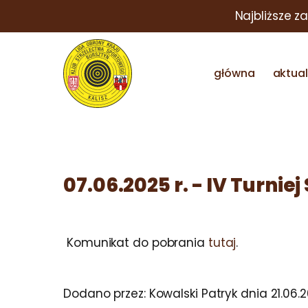
Najbliższe z
główna
aktua
07.06.2025 r. - IV Turni
Komunikat do pobrania
tutaj
.
Dodano przez:
Kowalski Patryk
dnia
21.06.