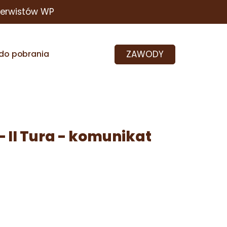
zerwistów WP
ZAWODY
do pobrania
– II Tura - komunikat