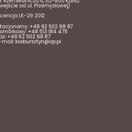
l. Rzemieślnicza 6, 62-800 Kalisz
wejście od ul. Przemysłowej)
icencja LK-29 2012
tacjonarny:
+48 62 502 68 87
omórkowy:
+48 513 184 475
ax:
+48 62 502 68 87
-mail:
kssbursztyn@op.pl