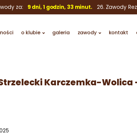
awody za:
9 dni, 1 godzin, 33 minut.
26. Zawody Re
lności
o klubie
galeria
zawody
kontakt
ej Strzelecki Karczemka-Wolica 
2025