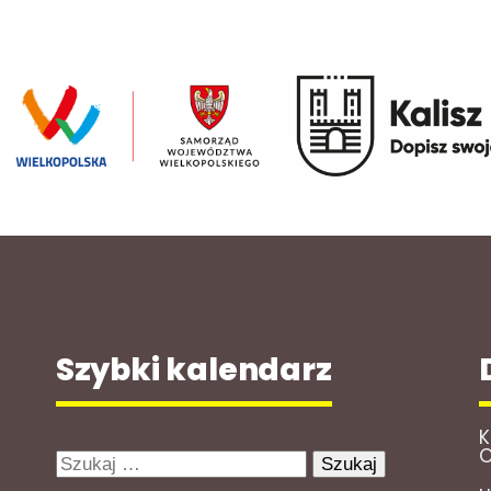
Szybki kalendarz
K
O
Szukaj: