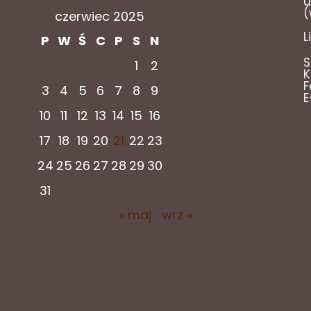
u
(
czerwiec 2025
L
P
W
Ś
C
P
S
N
S
1
2
K
F
3
4
5
6
7
8
9
E
10
11
12
13
14
15
16
17
18
19
20
21
22
23
24
25
26
27
28
29
30
31
« maj
wrz »