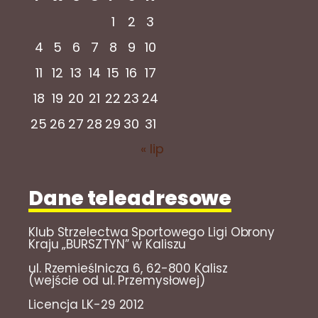
1
2
3
4
5
6
7
8
9
10
11
12
13
14
15
16
17
18
19
20
21
22
23
24
25
26
27
28
29
30
31
« lip
Dane teleadresowe
Klub Strzelectwa Sportowego Ligi Obrony
Kraju „BURSZTYN” w Kaliszu
ul. Rzemieślnicza 6, 62-800 Kalisz
(wejście od ul. Przemysłowej)
Licencja LK-29 2012