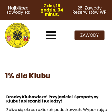
7 dni, 16
Najbliższe
26. Zawody
godzin, 34
zawody za:
Rezerwistów WP
minut.
ZAWODY
1% dla Klubu
Drodzy Klubowicze! Przyjaciele i Sympatycy
Klubu! Koleżanki i Koledzy!
Zbliża się okres rozliczeń podatkowych. Wypełniając