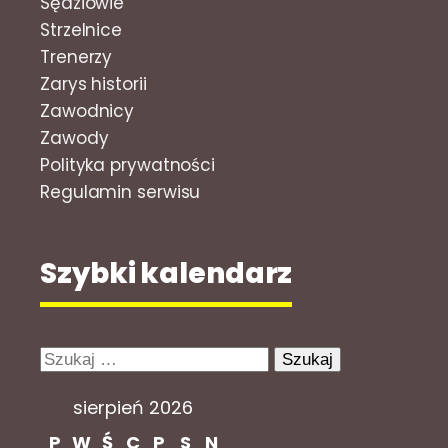
Sędziowie
Strzelnice
Trenerzy
Zarys historii
Zawodnicy
Zawody
Polityka prywatności
Regulamin serwisu
Szybki kalendarz
Szukaj:
sierpień 2026
P
W
Ś
C
P
S
N