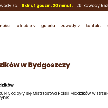
awody za:
9 dni, 1 godzin, 20 minut.
26. Zawody Re
lności
o klubie
galeria
zawody
kontakt
dzików w Bydgoszczy
odzików
14r, odbyły się Mistrzostwa Polski Młodzików w strz
yniki: