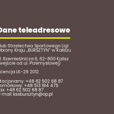
Dane teleadresowe
lub Strzelectwa Sportowego Ligi
brony Kraju „BURSZTYN” w Kaliszu
l. Rzemieślnicza 6, 62-800 Kalisz
wejście od ul. Przemysłowej)
icencja LK-29 2012
tacjonarny:
+48 62 502 68 87
omórkowy:
+48 513 184 475
ax:
+48 62 502 68 87
-mail:
kssbursztyn@op.pl