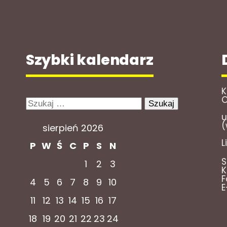
Szybki kalendarz
K
O
Szukaj:
u
(
sierpień 2026
L
P
W
Ś
C
P
S
N
S
1
2
3
K
F
4
5
6
7
8
9
10
E
11
12
13
14
15
16
17
18
19
20
21
22
23
24