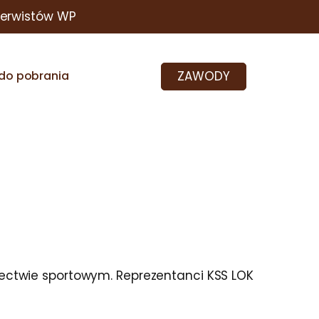
zerwistów WP
ZAWODY
do pobrania
electwie sportowym. Reprezentanci KSS LOK