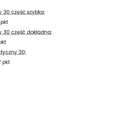
y 30 część szybka:
 pkt
wy 30 część dokładna:
pkt
tyczny 30:
7 pkt