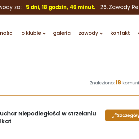
wody za:
5 dni, 18 godzin, 46 minut.
26. Zawody Re
lności
o klubie
galeria
zawody
kontakt
18
Znaleziono:
komuni
Puchar Niepodległości w strzelaniu
Szczegół
ikat