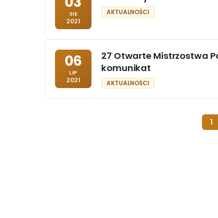
03
AKTUALNOŚCI
SIE
2021
27 Otwarte Mistrzostwa P
06
komunikat
LIP
2021
AKTUALNOŚCI
1