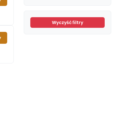
y
Wyczyść filtry
y