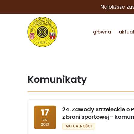
Najbliższe za
główna
aktua
Komunikaty
24. Zawody Strzeleckie o 
17
z broni sportowej - komun
LIS
2021
AKTUALNOŚCI