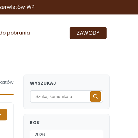
zerwistów WP
ZAWODY
do pobrania
katów
WYSZUKAJ
y
ROK
2026