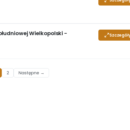
Szczegół
ołudniowej Wielkopolski -
Szczegół
2
Następne →