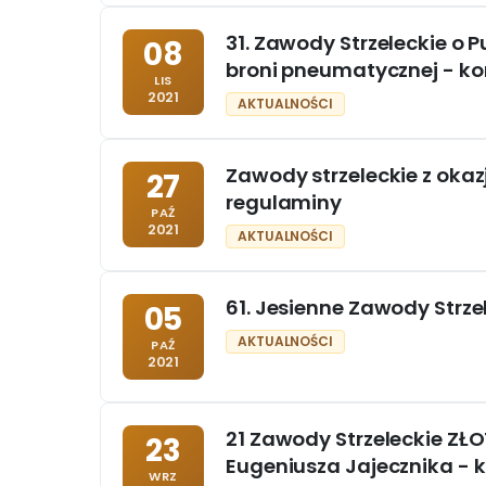
31. Zawody Strzeleckie o P
08
broni pneumatycznej - k
LIS
2021
AKTUALNOŚCI
Zawody strzeleckie z okazj
27
regulaminy
PAŹ
2021
AKTUALNOŚCI
61. Jesienne Zawody Strze
05
AKTUALNOŚCI
PAŹ
2021
21 Zawody Strzeleckie ZŁO
23
Eugeniusza Jajecznika -
WRZ