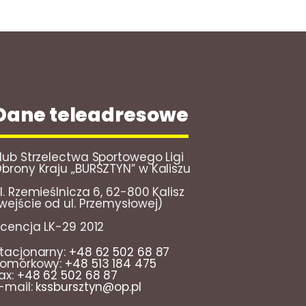
Dane teleadresowe
lub Strzelectwa Sportowego Ligi
brony Kraju „BURSZTYN” w Kaliszu
l. Rzemieślnicza 6, 62-800 Kalisz
wejście od ul. Przemysłowej)
icencja LK-29 2012
tacjonarny:
+48 62 502 68 87
omórkowy:
+48 513 184 475
ax:
+48 62 502 68 87
-mail:
kssbursztyn@op.pl