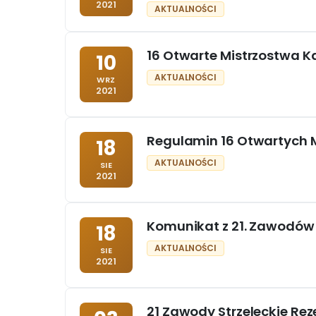
2021
AKTUALNOŚCI
16 Otwarte Mistrzostwa K
10
AKTUALNOŚCI
WRZ
2021
Regulamin 16 Otwartych M
18
AKTUALNOŚCI
SIE
2021
Komunikat z 21. Zawodów 
18
AKTUALNOŚCI
SIE
2021
21 Zawody Strzeleckie Re