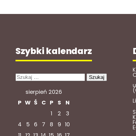
Szybki kalendarz
K
O
Szukaj:
u
(
sierpień 2026
L
P
W
Ś
C
P
S
N
S
1
2
3
K
F
4
5
6
7
8
9
10
E
11
12
13
14
15
16
17