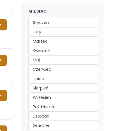
MIESIĄC
Styczeń
y
Luty
Marzec
Kwiecień
Maj
y
Czerwiec
Lipiec
Sierpień
y
Wrzesień
Październik
Listopad
Grudzień