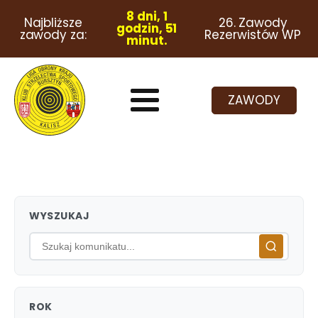
8 dni, 1
Najbliższe
26. Zawody
godzin, 51
zawody za:
Rezerwistów WP
minut.
ZAWODY
WYSZUKAJ
ROK