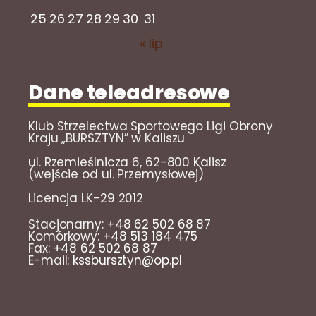
25
26
27
28
29
30
31
« lip
Dane teleadresowe
Klub Strzelectwa Sportowego Ligi Obrony
Kraju „BURSZTYN” w Kaliszu
ul. Rzemieślnicza 6, 62-800 Kalisz
(wejście od ul. Przemysłowej)
Licencja LK-29 2012
Stacjonarny:
+48 62 502 68 87
Komórkowy:
+48 513 184 475
Fax:
+48 62 502 68 87
E-mail:
kssbursztyn@op.pl