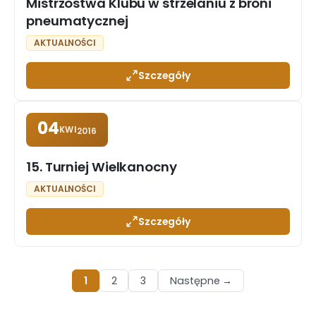
Mistrzostwa Klubu w strzelaniu z broni
pneumatycznej
AKTUALNOŚCI
Szczegóły
04
KWI
2016
15. Turniej Wielkanocny
AKTUALNOŚCI
Szczegóły
1
2
3
Następne →