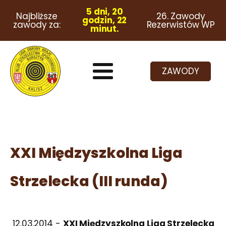
5 dni, 20
Najbliższe
26. Zawody
godzin, 22
zawody za:
Rezerwistów WP
minut.
ZAWODY
XXI Międzyszkolna Liga
Strzelecka (III runda)
12.03.2014 -
XXI Międzyszkolna Liga Strzelecka