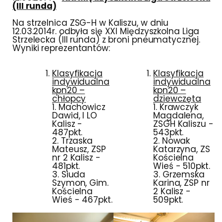
(III runda)
Na strzelnica ZSG-H w Kaliszu, w dniu
12.03.2014r. odbyła się XXI Międzyszkolna Liga
Strzelecka (III runda) z broni pneumatycznej.
Wyniki reprezentantów:
Klasyfikacja
Klasyfikacja
indywidualna
indywidualna
kpn20 –
kpn20 –
chłopcy
dziewczęta
1. Machowicz
1. Krawczyk
Dawid, I LO
Magdalena,
Kalisz -
ZSGH Kaliszu -
487pkt.
543pkt.
2. Trzaska
2. Nowak
Mateusz, ZSP
Katarzyna, ZS
nr 2 Kalisz -
Kościelna
481pkt.
Wieś - 510pkt.
3. Siuda
3. Grzemska
Szymon, Gim.
Karina, ZSP nr
Kościelna
2 Kalisz -
Wieś - 467pkt.
509pkt.