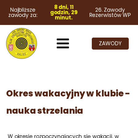
8 dni, 11
Najbliższe
26. Zawody
godzin, 29
zawody za:
Rezerwistów WP
minut.
ZAWODY
Okres wakacyjny w klubie -
nauka strzelania
W okresie rozpoczynających się wakacji, w