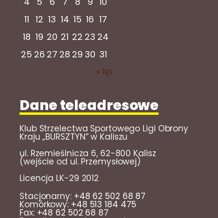
4
5
6
7
8
9
10
11
12
13
14
15
16
17
18
19
20
21
22
23
24
25
26
27
28
29
30
31
« lip
Dane teleadresowe
Klub Strzelectwa Sportowego Ligi Obrony
Kraju „BURSZTYN” w Kaliszu
ul. Rzemieślnicza 6, 62-800 Kalisz
(wejście od ul. Przemysłowej)
Licencja LK-29 2012
Stacjonarny:
+48 62 502 68 87
Komórkowy:
+48 513 184 475
Fax:
+48 62 502 68 87