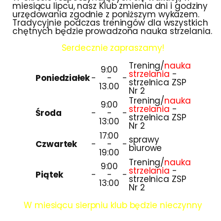
miesiącu lipcu, nasz Klub zmienia dni i godziny
urzędowania zgodnie z poniższym wykazem.
Tradycyjnie podczas treningów dla wszystkich
chętnych będzie prowadzona nauka strzelania.
Serdecznie zapraszamy!
Trening/
nauka
9:00
strzelania
-
Poniedziałek
-
-
-
strzelnica ZSP
13.00
Nr 2
Trening/
nauka
9:00
strzelania
-
Środa
-
-
-
strzelnica ZSP
13:00
Nr 2
17:00
sprawy
Czwartek
-
-
-
biurowe
19:00
Trening/
nauka
9:00
strzelania
-
Piątek
-
-
-
strzelnica ZSP
13:00
Nr 2
W miesiącu sierpniu klub będzie nieczynny