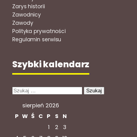
Zarys historii
Zawodnicy
Zawody
Polityka prywatności
Regulamin serwisu
Szybki kalendarz
Szukaj:
sierpień 2026
P
W
Ś
C
P
S
N
1
2
3