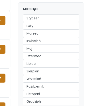
MIESIĄC
Styczeń
y
Luty
Marzec
Kwiecień
Maj
y
Czerwiec
Lipiec
Sierpień
y
Wrzesień
Październik
Listopad
Grudzień