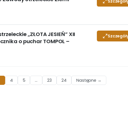
Szczegół
strzeleckie „ZŁOTA JESIEŃ” XII
Szczegół
ecznika o puchar TOMPOL –
3
4
5
…
23
24
Następne →