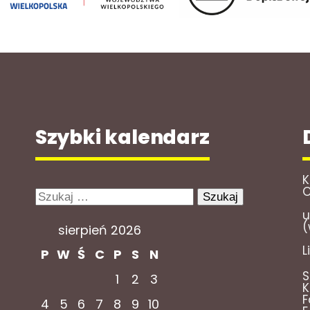
Szybki kalendarz
K
O
Szukaj:
u
(
sierpień 2026
L
P
W
Ś
C
P
S
N
S
1
2
3
K
F
4
5
6
7
8
9
10