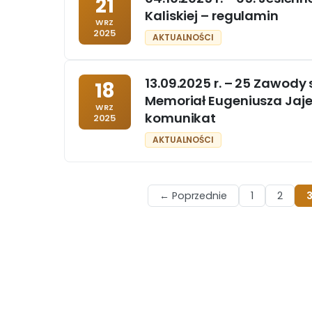
21
Kaliskiej – regulamin
WRZ
2025
AKTUALNOŚCI
13.09.2025 r. – 25 Zawody 
18
Memoriał Eugeniusza Jaj
WRZ
komunikat
2025
AKTUALNOŚCI
← Poprzednie
1
2