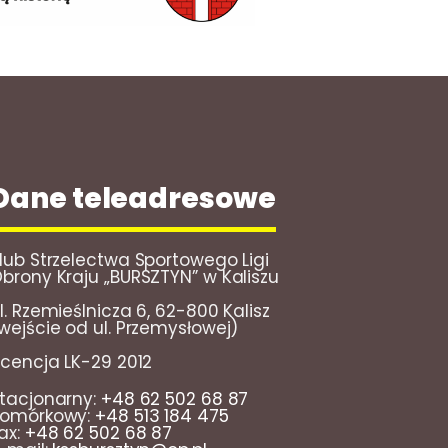
Dane teleadresowe
lub Strzelectwa Sportowego Ligi
brony Kraju „BURSZTYN” w Kaliszu
l. Rzemieślnicza 6, 62-800 Kalisz
wejście od ul. Przemysłowej)
icencja LK-29 2012
tacjonarny:
+48 62 502 68 87
omórkowy:
+48 513 184 475
ax:
+48 62 502 68 87