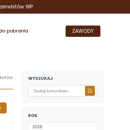
ezerwistów WP
ZAWODY
do pobrania
katów
WYSZUKAJ
y
ROK
2026