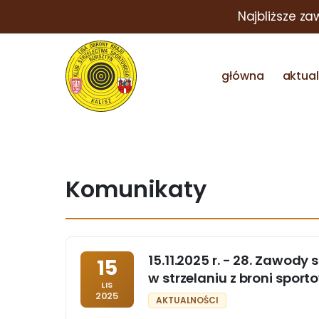
Najbliższe za
główna
aktua
Komunikaty
15.11.2025 r. - 28. Zawody
15
w strzelaniu z broni spor
LIS
2025
AKTUALNOŚCI