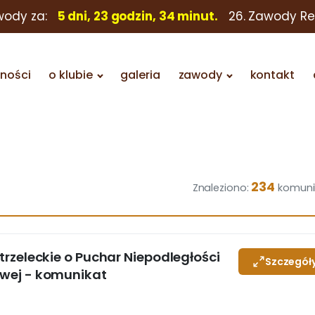
wody za:
5 dni, 23 godzin, 34 minut.
26. Zawody R
lności
o klubie
galeria
zawody
kontakt
234
Znaleziono:
komuni
 strzeleckie o Puchar Niepodległości
Szczegół
towej - komunikat