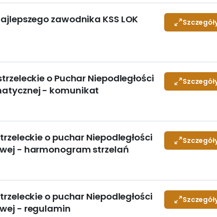
a najlepszego zawodnika KSS LOK
Szczegół
 strzeleckie o Puchar Niepodległości
Szczegół
umatycznej - komunikat
 Strzeleckie o puchar Niepodległości
Szczegół
towej - harmonogram strzelań
 Strzeleckie o puchar Niepodległości
Szczegół
owej - regulamin