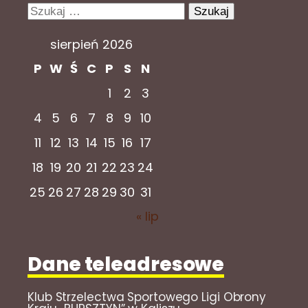
Szukaj:
sierpień 2026
P
W
Ś
C
P
S
N
1
2
3
4
5
6
7
8
9
10
11
12
13
14
15
16
17
18
19
20
21
22
23
24
25
26
27
28
29
30
31
« lip
Dane teleadresowe
Klub Strzelectwa Sportowego Ligi Obrony