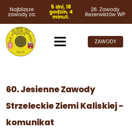
5 dni, 18
Najbliższe
26. Zawody
godzin, 4
zawody za:
Rezerwistów WP
minut.
ZAWODY
60. Jesienne Zawody
Strzeleckie Ziemi Kaliskiej -
komunikat