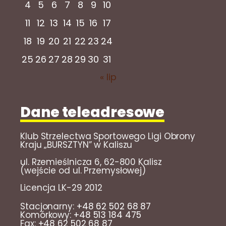
4
5
6
7
8
9
10
11
12
13
14
15
16
17
18
19
20
21
22
23
24
25
26
27
28
29
30
31
« lip
Dane teleadresowe
Klub Strzelectwa Sportowego Ligi Obrony
Kraju „BURSZTYN” w Kaliszu
ul. Rzemieślnicza 6, 62-800 Kalisz
(wejście od ul. Przemysłowej)
Licencja LK-29 2012
Stacjonarny:
+48 62 502 68 87
Komórkowy:
+48 513 184 475
Fax:
+48 62 502 68 87