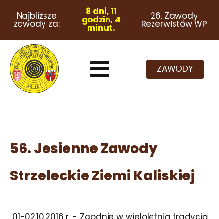
8 dni, 11
Najbliższe
26. Zawody
godzin, 4
zawody za:
Rezerwistów WP
minut.
ZAWODY
56. Jesienne Zawody
Strzeleckie Ziemi Kaliskiej
01-02.10.2016 r. - Zgodnie w wieloletnią tradycją,