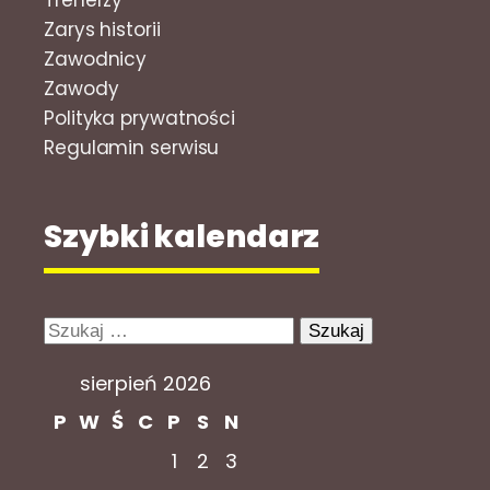
Trenerzy
Zarys historii
Zawodnicy
Zawody
Polityka prywatności
Regulamin serwisu
Szybki kalendarz
Szukaj:
sierpień 2026
P
W
Ś
C
P
S
N
1
2
3